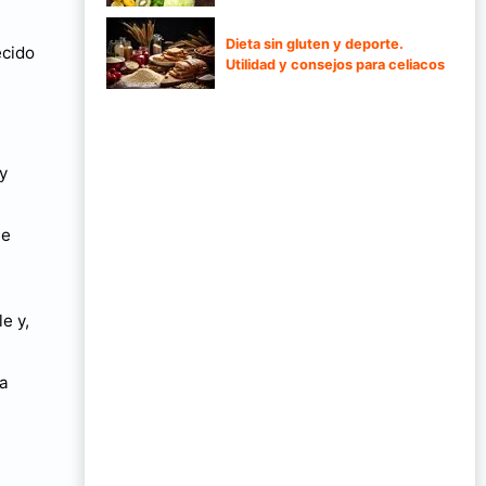
Dieta sin gluten y deporte.
ecido
Utilidad y consejos para celiacos
y
te
e y,
ra