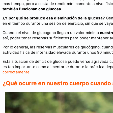
más tiempo, pero a costa de rendir mínimamente a nivel físi
también funcionan con glucosa
.
¿Y por qué se produce esa disminución de la glucosa?
Gene
en el tiempo durante una sesión de ejercicio, sin que se vay
Cuando el nivel de glucógeno llega a un valor mínimo
nuestro
así, poder tener reservas suficientes para poder mantener ac
Por lo general, las reservas musculares de glucógeno, cuand
actividad física de intensidad elevada durante unos 90 minu
Esta situación de déficit de glucosa puede verse agravada 
es tan importante como alimentarse durante la práctica depo
correctamente
.
¿Qué ocurre en nuestro cuerpo cuando s