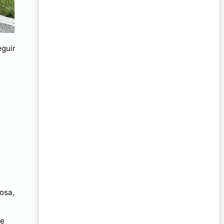
eguir
cosa,
te