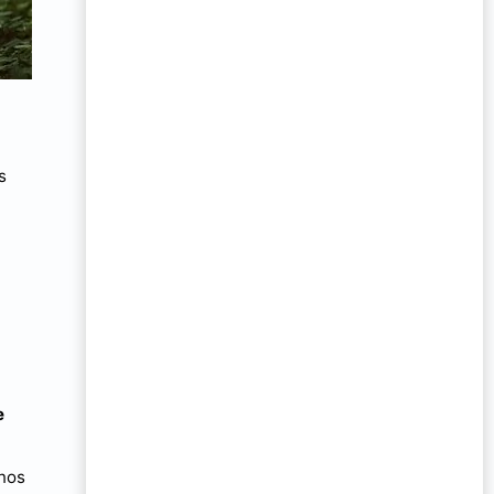
s
e
rnos