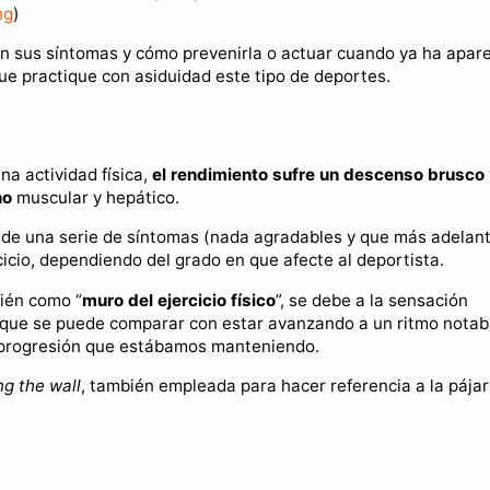
ng
)
on sus síntomas y cómo prevenirla o actuar cuando ya ha apar
que practique con asiduidad este tipo de deportes.
na actividad física,
el rendimiento sufre un descenso brusco
no
muscular y hepático.
n de una serie de síntomas (nada agradables y que más adelan
cicio, dependiendo del grado en que afecte al deportista.
bién como “
muro del ejercicio físico
”, se debe a la sensación
 que se puede comparar con estar avanzando a un ritmo notabl
e progresión que estábamos manteniendo.
ng the wall
, también empleada para hacer referencia a la pája