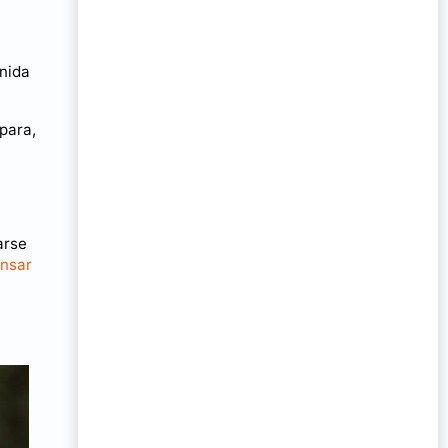
nida
para,
arse
ansar