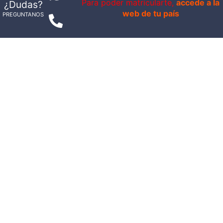
Para poder matricularte,
accede a la
¿Dudas?
web de tu país
PREGUNTANOS
INFORMACION
CURSOS ONLINE
ARTICULOS
ESCUELA APTA VITAL SPORT