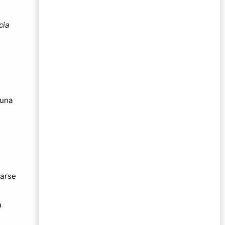
cia
 una
carse
n