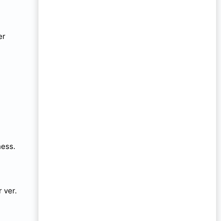
er
ness.
 ver.