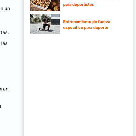
para deportistas
ón un
Entrenamiento de fuerza
específico para deporte
tes.
 las
gran
l