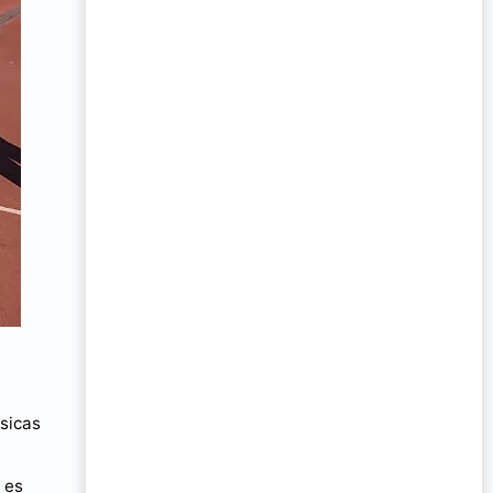
ísicas
 es