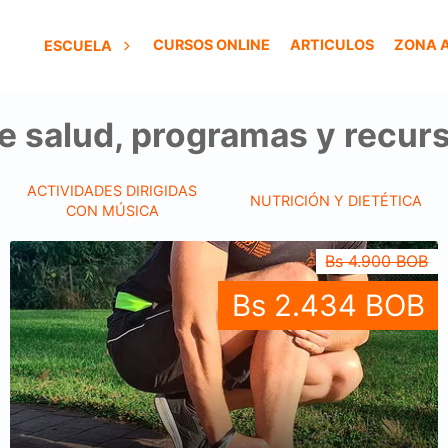
CURSOS ONLINE
ARTICULOS
ZONA 
ESCUELA
e salud, programas y recurs
ACTIVIDADES DIRIGIDAS
NUTRICIÓN Y DIETÉTICA
CON MÚSICA
Bs 4.900 BOB
Bs 2.434 BOB