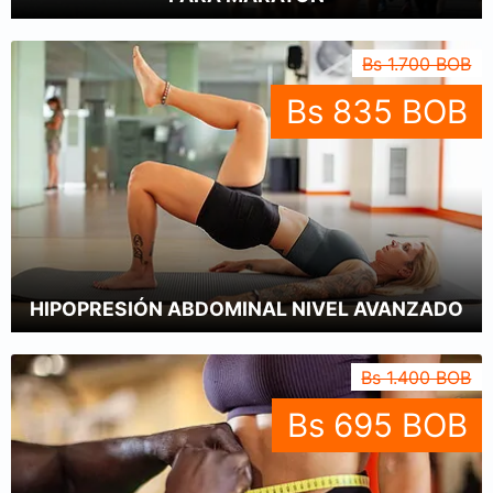
Bs 1.700 BOB
Bs 835 BOB
HIPOPRESIÓN ABDOMINAL NIVEL AVANZADO
Bs 1.400 BOB
Bs 695 BOB