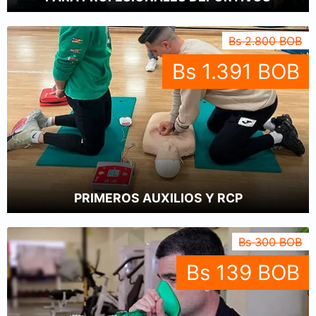
Bs 2.800 BOB
Bs 1.391 BOB
PRIMEROS AUXILIOS Y RCP
Bs 300 BOB
Bs 139 BOB