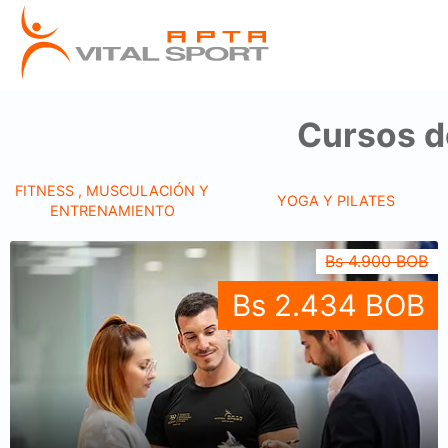
Cursos d
FITNESS , MUSCULACIÓN Y
YOGA Y PILATES
ENTRENAMIENTO
Bs 4.900 BOB
Bs 2.434 BOB